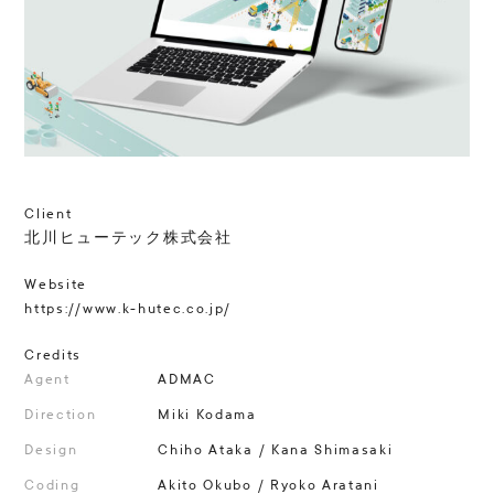
Client
北川ヒューテック株式会社
Website
https://www.k-hutec.co.jp/
Credits
Agent
ADMAC
Direction
Miki Kodama
Design
Chiho Ataka / Kana Shimasaki
Coding
Akito Okubo / Ryoko Aratani