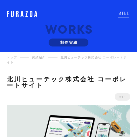
MENU
W
O
R
K
S
制
作
実
績
トップ
実績紹介
北川ヒューテック株式会社 コーポレートサ
イト
北川ヒューテック株式会社 コーポレ
ートサイト
WEB